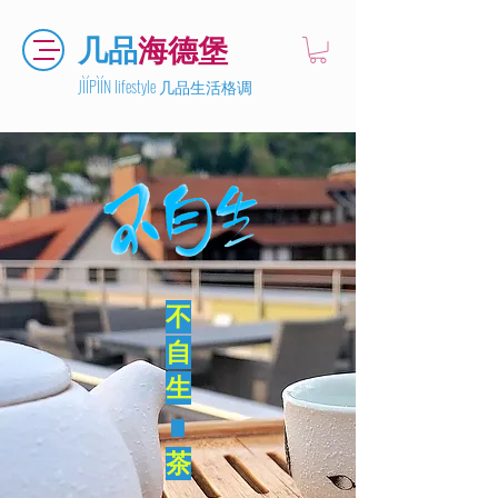
几品
海德堡
JÌÍPÌÍN lifestyle 几品生活格调
不
自
生
茶